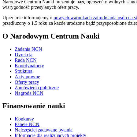
Narodowe Centrum Nauki prezentuje bazę ogłoszeń o wolnych stanow
wiarygodność przesyłanych ofert pracy.
Uprzejmie informujemy o
nowych warunkach zatrudniania osób na st
przedłużony o 1,5 roku za każde urodzone bądź przysposobione dzie
O Narodowym Centrum Nauki
Zadania NCN
Dyrekcja
Rada NCN
Koordynatorzy
Struktura
Akty prawne
Oferty pracy
Zamówienia publiczne
Nagroda NCN
Finansowanie nauki
Konkursy
Panele NCN
Najczęściej zadawane pytania
Informacje dla realizujących projekty