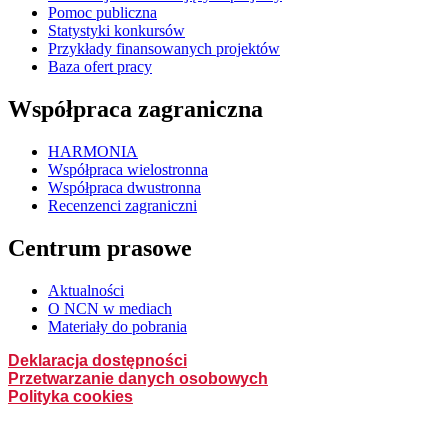
Pomoc publiczna
Statystyki konkursów
Przykłady finansowanych projektów
Baza ofert pracy
Współpraca zagraniczna
HARMONIA
Współpraca wielostronna
Współpraca dwustronna
Recenzenci zagraniczni
Centrum prasowe
Aktualności
O NCN w mediach
Materiały do pobrania
Deklaracja dostępności
Przetwarzanie danych osobowych
Polityka cookies